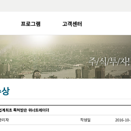
프로그램
고객센터
프로그램 안내
자주묻는질문
알파트레이더
위너트레이더
역상검색기
급등주검색기
테마주검색기
수상
종목알람
나이스톡
타임머신
업계최초 특허받은 위너트레이더
관리자
작성일
2016-10-